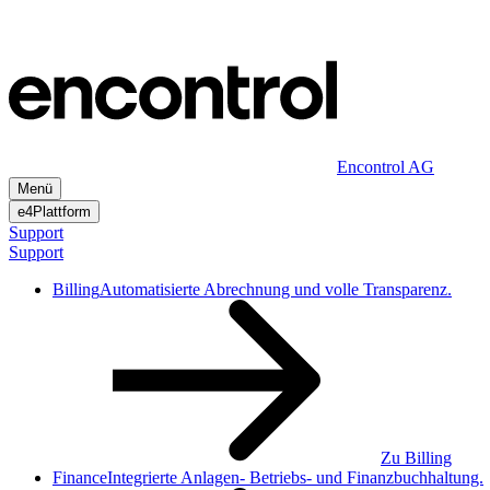
Zum
Inhalt
Encontrol AG
Menü
e4Plattform
Support
Support
Billing
Automatisierte Abrechnung und volle Transparenz.
Zu Billing
Finance
Integrierte Anlagen- Betriebs- und Finanzbuchhaltung.