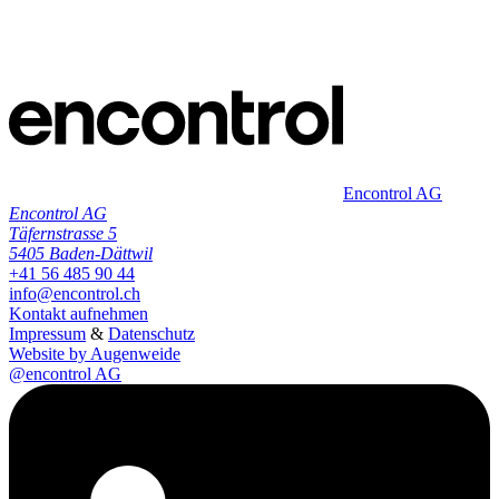
Encontrol AG
Encontrol AG
Täfernstrasse 5
5405 Baden-Dättwil
+41 56 485 90 44
info@encontrol.ch
Kontakt aufnehmen
Impressum
&
Datenschutz
Website by Augenweide
@encontrol AG