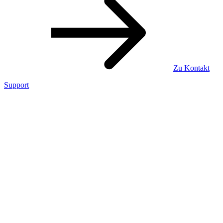
Zu Kontakt
Support
Encontrol AG
Täfernstrasse 5
5405 Baden-Dättwil
info@encontrol.ch
Kontakt aufnehmen
Support