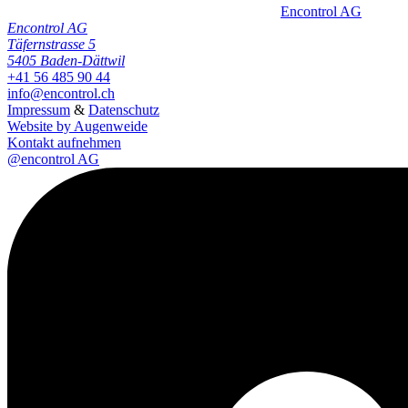
Encontrol AG
Encontrol AG
Täfernstrasse 5
5405 Baden-Dättwil
+41 56 485 90 44
info@encontrol.ch
Impressum
&
Datenschutz
Website by Augenweide
Kontakt aufnehmen
@encontrol AG