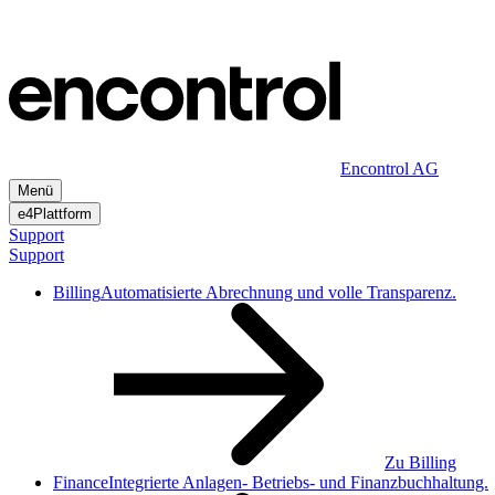
Zum
Inhalt
Encontrol AG
Menü
e4Plattform
Support
Support
Billing
Automatisierte Abrechnung und volle Transparenz.
Zu Billing
Finance
Integrierte Anlagen- Betriebs- und Finanzbuchhaltung.